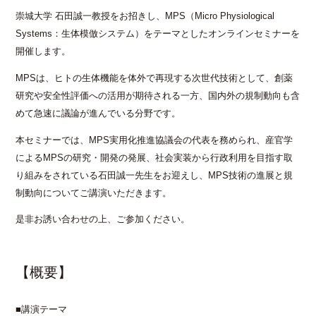
崇城大学 石田誠一教授をお招きし、MPS（Micro Physiological
Systems：生体模倣システム）をテーマとしたオンラインセミナーを
開催します。
MPSは、ヒトの生体機能を体外で再現する次世代技術として、創薬
研究や安全性評価への活用が期待される一方、国内外の規制動向も含
めて急速に議論が進んでいる分野です。
本セミナーでは、MPS実用化推進協議会の代表を務められ、産官学
によるMPSの研究・開発の発展、社会実装から行政利用を目指す取
り組みをされている石田誠一先生をお迎えし、MPS技術の進展と規
制動向についてご講演いただきます。
是非お誘い合わせの上、ご参加ください。
【概要】
■講演テーマ